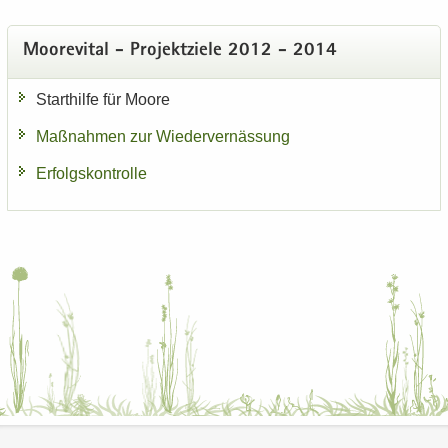
Moo­re­vi­tal - Pro­jekt­zie­le 2012 - 2014
Start­hil­fe für Moore
Maß­nah­men zur Wie­der­ver­näs­sung
Er­folgs­kon­trol­le