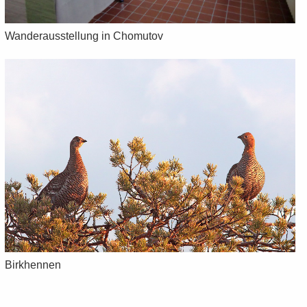
Wan­der­aus­stel­lung in Chomu­tov
Birk­hen­nen