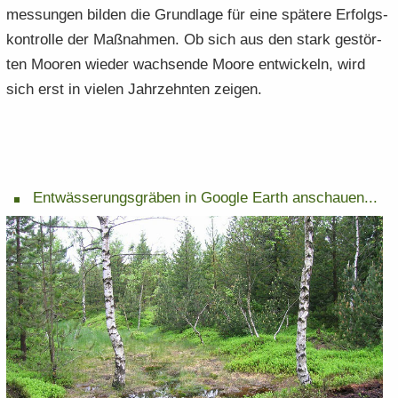
mes­sun­gen bil­den die Grund­la­ge für eine spä­te­re Er­folgs­
kon­trol­le der Maß­nah­men. Ob sich aus den stark ge­stör­
ten Moo­ren wie­der wach­sen­de Moore ent­wi­ckeln, wird
sich erst in vie­len Jahr­zehn­ten zei­gen.
Ent­wäs­se­rungs­grä­ben in Goog­le Earth an­schau­en.​.​.​