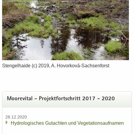
Sten­gel­hai­de (c) 2019, A. Hovorková-​Sachsenforst
Moo­re­vi­tal - Pro­jekt­fort­schritt 2017 - 2020
28.12.2020
Hy­dro­lo­gi­sches Gut­ach­ten und Ve­ge­ta­ti­ons­auf­na­men