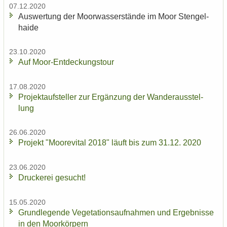
07.12.2020
Aus­wer­tung der Moor­was­ser­stän­de im Moor Sten­gel­
hai­de
23.10.2020
Auf Moor-​Entdeckungstour
17.08.2020
Pro­jekt­auf­stel­ler zur Er­gän­zung der Wan­der­aus­stel­
lung
26.06.2020
Pro­jekt "Moo­re­vi­tal 2018" läuft bis zum 31.12. 2020
23.06.2020
Dru­cke­rei ge­sucht!
15.05.2020
Grund­le­gen­de Ve­ge­ta­ti­ons­auf­nah­men und Er­geb­nis­se
in den Moor­kör­pern