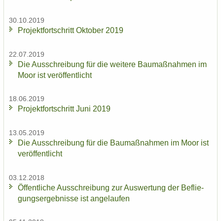
30.10.2019
Pro­jekt­fort­schritt Ok­to­ber 2019
22.07.2019
Die Aus­schrei­bung für die wei­te­re Bau­maß­nah­men im
Moor ist ver­öf­fent­licht
18.06.2019
Pro­jekt­fort­schritt Juni 2019
13.05.2019
Die Aus­schrei­bung für die Bau­maß­nah­men im Moor ist
ver­öf­fent­licht
03.12.2018
Öf­fent­li­che Aus­schrei­bung zur Aus­wer­tung der Be­flie­
gungs­er­geb­nis­se ist an­ge­lau­fen