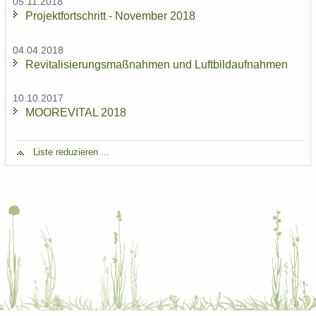
05.11.2018
Pro­jekt­fort­schritt - No­vem­ber 2018
04.04.2018
Re­vi­ta­li­sie­rungs­maß­nah­men und Luft­bild­auf­nah­men
10.10.2017
MOO­RE­VI­TAL 2018
Liste re­du­zie­ren ...