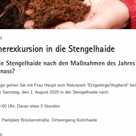
0]
r­ex­kur­si­on in die Sten­gel­hai­de
e Sten­gel­hai­de nach den Maß­nah­men des Jah­re
 nass?
age gehen Sie mit Frau Haupt vom Na­tur­park "Erz­ge­bir­ge/Vogt­land" be
am Sams­tag, den 1. Au­gust 2020 in der Sten­gel­hai­de nach.
9:00 Uhr, Dauer etwa 3 Stun­den
: Park­platz Brü­cken­stra­ße, Orts­ein­gang Kühn­hai­de
g: