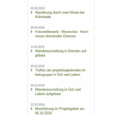
02.05.2019
Wan­de­rung durch zwei Moore bei
Kühn­hai­de
05.04.2019
Fo­to­wett­be­werb - Moo­re­vi­tal - Hoch­
moo­re über­win­den Gren­zen
11.02.2019
Wan­der­aus­stel­lung in Dres­den auf­
ge­baut
25.01.2019
Tref­fen der pro­jekt­be­glei­ten­den Ar­
beits­grup­pe in Ústi nad Labem
03.12.2018
Wan­der­aus­stel­lung in Ústí nad
Labem auf­ge­baut
12.10.2018
Moor­füh­rung im Pro­jekt­ge­biet am
06.10.2018