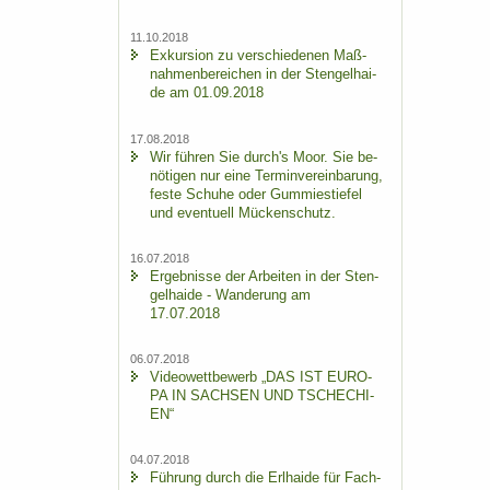
11.10.2018
Ex­kur­si­on zu ver­schie­de­nen Maß­
nah­men­be­rei­chen in der Sten­gel­hai­
de am 01.09.2018
17.08.2018
Wir füh­ren Sie durch's Moor. Sie be­
nö­ti­gen nur eine Ter­min­ver­ein­ba­rung,
feste Schu­he oder Gum­mi­e­stie­fel
und even­tu­ell Mü­cken­schutz.
16.07.2018
Er­geb­nis­se der Ar­bei­ten in der Sten­
gel­hai­de - Wan­de­rung am
17.07.2018
06.07.2018
Vi­deo­wett­be­werb „DAS IST EU­RO­
PA IN SACH­SEN UND TSCHE­CHI­
EN“
04.07.2018
Füh­rung durch die Erl­hai­de für Fach­