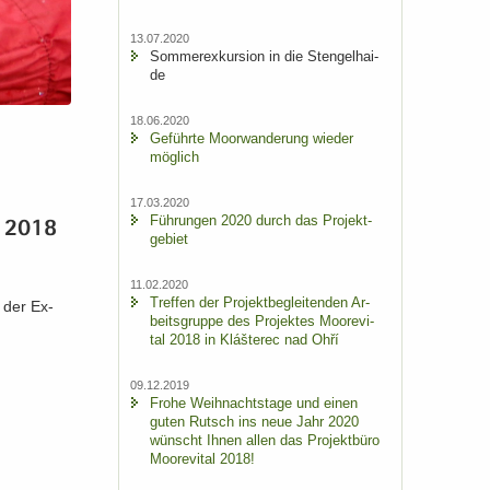
13.07.2020
Som­mer­ex­kur­si­on in die Sten­gel­hai­
de
18.06.2020
Ge­führ­te Moor­wan­de­rung wie­der
mög­lich
17.03.2020
Füh­run­gen 2020 durch das Pro­jekt­
s 2018
ge­biet
11.02.2020
Tref­fen der Pro­jekt­be­glei­ten­den Ar­
i der Ex­
beits­grup­pe des Pro­jek­tes Moo­re­vi­
tal 2018 in Klášterec nad Ohří
09.12.2019
Frohe Weih­nachts­ta­ge und einen
guten Rutsch ins neue Jahr 2020
wünscht Ihnen allen das Pro­jekt­bü­ro
Moo­re­vi­tal 2018!