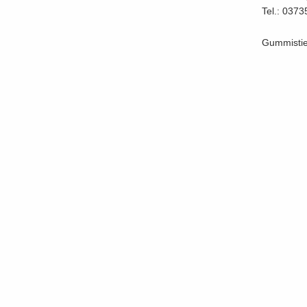
Tel.: 0373
Gum­mi­stie