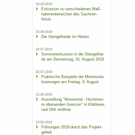
03.09.2019
Ex­kur­si­on zu ver­schie­de­nen Maß­
nah­men­be­rei­chen des Sach­sen­
forsts
03.09.2019
Die Sten­gel­hai­de im Herbst
02.07.2019
Som­mer­ex­kur­si­on in die Sten­gel­hai­
de am Don­ners­tag, 01. Au­gust 2019
02.07.2019
Prak­ti­sche Bei­spie­le der Moor­re­vi­ta­
li­sie­run­gen am Frei­tag, 9. Au­gust
12.06.2019
Aus­stel­lung "Moo­re­vi­tal - Hoch­moo­
re über­win­den Gren­zen" in Klášterec
nad Ohří er­öff­net
23.05.2019
Füh­run­gen 2019 durch das Pro­jekt­
ge­biet