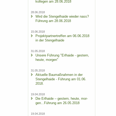
kol­le­gen am 28.06.2018
28.06.2018
Wird die Sten­gel­hai­de wie­der nass?
Füh­rung am 28.06.2018
15.06.2018
Pro­jekt­part­ner­tref­fen am 06.06.2018
in der Sten­gel­hai­de
31.05.2018
Un­se­re Füh­rung "Erl­hai­de - ges­tern,
heute, mor­gen"
31.05.2018
Ak­tu­el­le Bau­maß­nah­men in der
Sten­gel­hai­de - Füh­rung am 01.06.
2018.
19.04.2018
Die Erl­hai­de – ges­tern, heute, mor­
gen...Füh­rung am 26.05.2018
19.04.2018