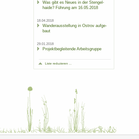
Was gibt es Neues in der Sten­gel­
hai­de? Füh­rung am 16.05.2018
18.04.2018
Wan­der­aus­stel­lung in Ost­rov auf­ge­
baut
29.01.2018
Pro­jekt­be­glei­ten­de Ar­beits­grup­pe
Liste re­du­zie­ren ...