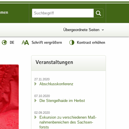
emen
Übergeordnete Seiten
DE
Schrift vergrößern
Kontrast erhöhen
Ver­an­stal­tun­gen
27.11.2020
Ab­schluss­kon­fe­renz
07.10.2020
Die Sten­gel­hai­de im Herbst
02.09.2020
Ex­kur­si­on zu ver­schie­de­nen Maß­
nah­men­be­rei­chen des Sach­sen­
forsts