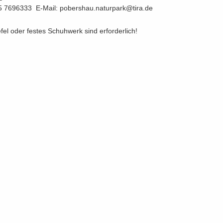
5 7696333 E-​Mail: pobers­hau.na­tur­park@tira.de
­fel oder fes­tes Schuh­werk sind er­for­der­lich!