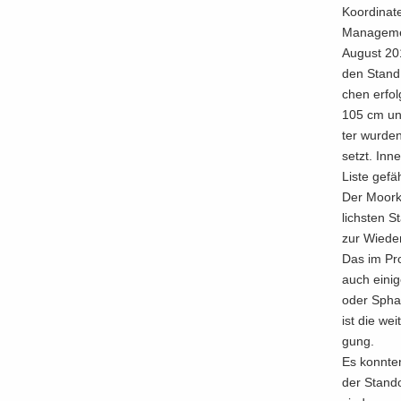
Koordinate
Ma­nage­me
Au­gust 201
den Stand n
chen er­fol
105 cm und
ter wur­den
setzt. In­n
Liste ge­fä
Der Moor­kö
lichs­ten S
zur Wie­der
Das im Pro­
auch ei­ni­
oder Spha­g
ist die wei
gung.
Es konn­ten
der Stand­o