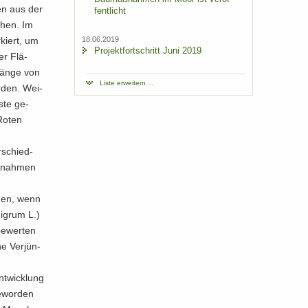
men aus der
fent­licht
chen. Im
­kiert, um
18.06.2019
Pro­jekt­fort­schritt Juni 2019
er Flä­
 Länge von
Liste er­wei­tern ...
­den. Wei­
s­te ge­
 Roten
r­schied­
aß­nah­men
r­den, wenn
i­grum L.)
be­wer­ten
he Ver­jün­
nt­wick­lung
e­wor­den