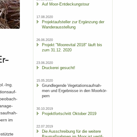
Auf Moor-​Entdeckungstour
17.08.2020
Pro­jekt­auf­stel­ler zur Er­gän­zung der
Wan­der­aus­stel­lung
26.06.2020
Pro­jekt "Moo­re­vi­tal 2018" läuft bis
zum 31.12. 2020
Er­
23.06.2020
Dru­cke­rei ge­sucht!
15.05.2020
pl.-Ing.
Grund­le­gen­de Ve­ge­ta­ti­ons­auf­nah­
men und Er­geb­nis­se in den Moor­kör­
i­ons­auf­
pern
be­ob­ach­
a­nage­
30.10.2019
s­auf­nah­
Pro­jekt­fort­schritt Ok­to­ber 2019
­pern im
22.07.2019
Die Aus­schrei­bung für die wei­te­re
­stütz­te
Bau­maß­nah­men im Moor ist ver­öf­