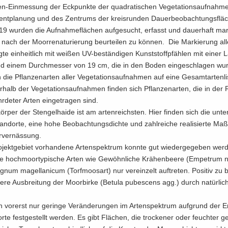
n-​Einmessung der Eck­punk­te der qua­dra­ti­schen Ve­ge­ta­ti­ons­auf­nah­
nt­pla­nung und des Zen­trums der kreis­run­den Dau­er­be­ob­ach­tungs­flä­
9 wur­den die Auf­nah­me­flä­chen auf­ge­sucht, er­fasst und dau­er­haft mar
ach der Moor­re­na­tu­rie­rung be­ur­tei­len zu kön­nen. Die Mar­kie­rung all
g­te ein­heit­lich mit wei­ßen UV-​beständigen Kunst­stoff­pfäh­len mit einer
 einem Durch­mes­ser von 19 cm, die in den Boden ein­ge­schla­gen wur
 die Pflan­zen­ar­ten aller Ve­ge­ta­ti­ons­auf­nah­men auf eine Ge­samt­ar­ten­li
er­halb der Ve­ge­ta­ti­ons­auf­nah­men fin­den sich Pflan­zen­ar­ten, die in der
hr­de­ter Arten ein­ge­tra­gen sind.
r­per der Sten­gel­hai­de ist am ar­ten­reichs­ten. Hier fin­den sich die un­te
tand­or­te, eine hohe Be­ob­ach­tungs­dich­te und zahl­rei­che rea­li­sier­te M
­ver­näs­sung.
jekt­ge­biet vor­han­de­ne Ar­ten­spek­trum konn­te gut wie­der­ge­ge­ben we
ge hoch­moor­ty­pi­sche Arten wie Ge­wöhn­li­che Krä­hen­bee­re (Em­pe­trum n
num ma­gel­lani­cum (Torf­moos­art) nur ver­ein­zelt auf­tre­ten. Po­si­tiv zu 
­te­re Aus­brei­tung der Moor­bir­ke (Be­tu­la pu­be­scens agg.) durch na­tür­li­c
 vor­erst nur ge­rin­ge Ver­än­de­run­gen im Ar­ten­spek­trum auf­grund der E
r­te fest­ge­stellt wer­den. Es gibt Flä­chen, die tro­cke­ner oder feuch­ter g