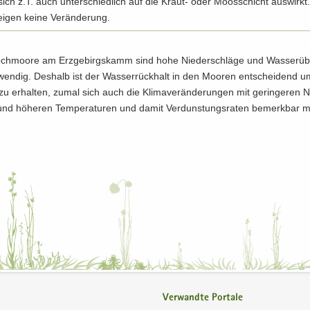
ich z.T. auch un­ter­schied­lich auf die Kraut-​ oder Moos­schicht aus­wirk
i­gen keine Ver­än­de­rung.
ch­moo­re am Erz­ge­birgs­kamm sind hohe Nie­der­schlä­ge und Was­ser­ü
­wen­dig. Des­halb ist der Was­ser­rück­halt in den Moo­ren ent­schei­dend u
 zu er­hal­ten, zumal sich auch die Kli­ma­ver­än­de­run­gen mit ge­rin­ge­ren N
und hö­he­ren Tem­pe­ra­tu­ren und damit Ver­duns­tungs­ra­ten be­merk­bar 
Verwandte Portale