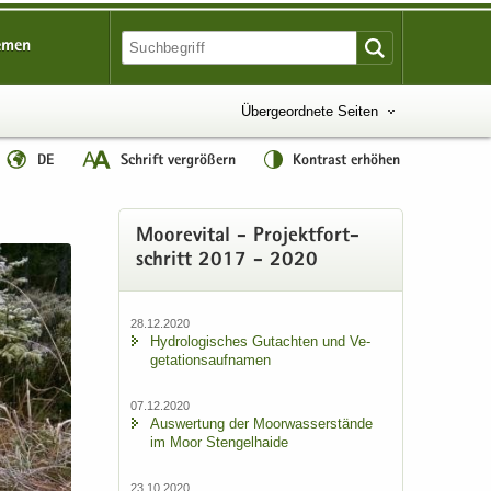
emen
Übergeordnete Seiten
DE
Schrift vergrößern
Kontrast erhöhen
Moo­re­vi­tal - Pro­jekt­fort­
schritt 2017 - 2020
28.12.2020
Hy­dro­lo­gi­sches Gut­ach­ten und Ve­
ge­ta­ti­ons­auf­na­men
07.12.2020
Aus­wer­tung der Moor­was­ser­stän­de
im Moor Sten­gel­hai­de
23.10.2020