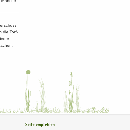
t. Man­che
ber­schuss
m die Torf­
ie­der­
ma­chen.
Seite empfehlen