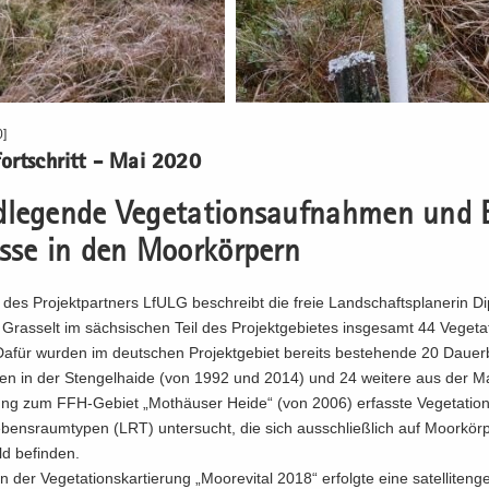
0]
­fort­schritt - Mai 2020
le­gen­de Ve­ge­ta­ti­ons­auf­nah­men und 
is­se in den Moor­kör­pern
 des Pro­jekt­part­ners LfULG be­schreibt die freie Land­schafts­pla­ne­rin Di
ras­selt im säch­si­schen Teil des Pro­jekt­ge­bie­tes ins­ge­samt 44 Ve­ge­ta­t
für wur­den im deut­schen Pro­jekt­ge­biet be­reits be­stehen­de 20 Dau­er­
chen in der Sten­gel­hai­de (von 1992 und 2014) und 24 wei­te­re aus der M
ng zum FFH-​Gebiet „Mo­thäu­ser Heide“ (von 2006) er­fass­te Ve­ge­ta­ti­on
ens­raum­ty­pen (LRT) un­ter­sucht, die sich aus­schließ­lich auf Moor­kör
d be­fin­den.
er Ve­ge­ta­ti­onskar­tie­rung „Moo­re­vi­tal 2018“ er­folg­te eine sa­tel­li­ten­ge