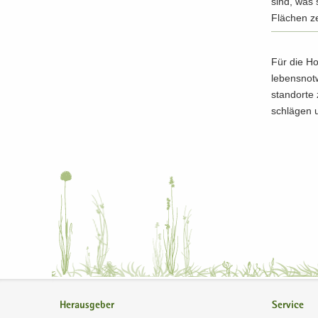
sind, was s
Flä­chen ze
Für die Ho
le­bens­not
stand­or­te
schlä­gen 
Herausgeber
Service