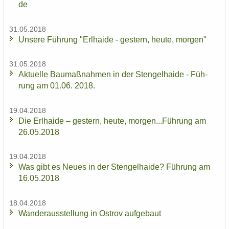
de
31.05.2018
Un­se­re Füh­rung "Erl­hai­de - ges­tern, heute, mor­gen"
31.05.2018
Ak­tu­el­le Bau­maß­nah­men in der Sten­gel­hai­de - Füh­
rung am 01.06. 2018.
19.04.2018
Die Erl­hai­de – ges­tern, heute, mor­gen...Füh­rung am
26.05.2018
19.04.2018
Was gibt es Neues in der Sten­gel­hai­de? Füh­rung am
16.05.2018
18.04.2018
Wan­der­aus­stel­lung in Ost­rov auf­ge­baut