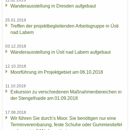
11.02.2019
Wan­der­aus­stel­lung in Dres­den auf­ge­baut
25.01.2019
Tref­fen der pro­jekt­be­glei­ten­den Ar­beits­grup­pe in Ústi
nad Labem
03.12.2018
Wan­der­aus­stel­lung in Ústí nad Labem auf­ge­baut
12.10.2018
Moor­füh­rung im Pro­jekt­ge­biet am 06.10.2018
11.10.2018
Ex­kur­si­on zu ver­schie­de­nen Maß­nah­men­be­rei­chen in
der Sten­gel­hai­de am 01.09.2018
17.08.2018
Wir füh­ren Sie durch's Moor. Sie be­nö­ti­gen nur eine
Ter­min­ver­ein­ba­rung, feste Schu­he oder Gum­mi­e­stie­fel