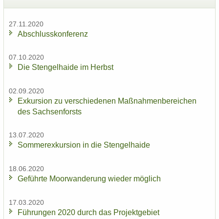
27.11.2020
Ab­schluss­kon­fe­renz
07.10.2020
Die Sten­gel­hai­de im Herbst
02.09.2020
Ex­kur­si­on zu ver­schie­de­nen Maß­nah­men­be­rei­chen
des Sach­sen­forsts
13.07.2020
Som­mer­ex­kur­si­on in die Sten­gel­hai­de
18.06.2020
Ge­führ­te Moor­wan­de­rung wie­der mög­lich
17.03.2020
Füh­run­gen 2020 durch das Pro­jekt­ge­biet