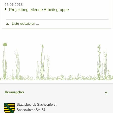
29.01.2018
Pro­jekt­be­glei­ten­de Ar­beits­grup­pe
Liste re­du­zie­ren ...
Herausgeber
Staats­be­trieb Sach­sen­forst
Bon­ne­wit­zer Str. 34