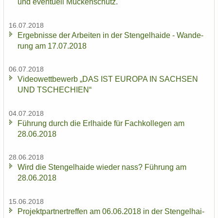
und even­tu­ell Mü­cken­schutz.
16.07.2018
Er­geb­nis­se der Ar­bei­ten in der Sten­gel­hai­de - Wan­de­
rung am 17.07.2018
06.07.2018
Vi­deo­wett­be­werb „DAS IST EU­RO­PA IN SACH­SEN
UND TSCHE­CHI­EN“
04.07.2018
Füh­rung durch die Erl­hai­de für Fach­kol­le­gen am
28.06.2018
28.06.2018
Wird die Sten­gel­hai­de wie­der nass? Füh­rung am
28.06.2018
15.06.2018
Pro­jekt­part­ner­tref­fen am 06.06.2018 in der Sten­gel­hai­