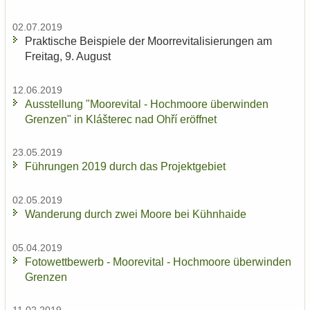
02.07.2019
Prak­ti­sche Bei­spie­le der Moor­re­vi­ta­li­sie­run­gen am
Frei­tag, 9. Au­gust
12.06.2019
Aus­stel­lung "Moo­re­vi­tal - Hoch­moo­re über­win­den
Gren­zen" in Klášterec nad Ohří er­öff­net
23.05.2019
Füh­run­gen 2019 durch das Pro­jekt­ge­biet
02.05.2019
Wan­de­rung durch zwei Moore bei Kühn­hai­de
05.04.2019
Fo­to­wett­be­werb - Moo­re­vi­tal - Hoch­moo­re über­win­den
Gren­zen