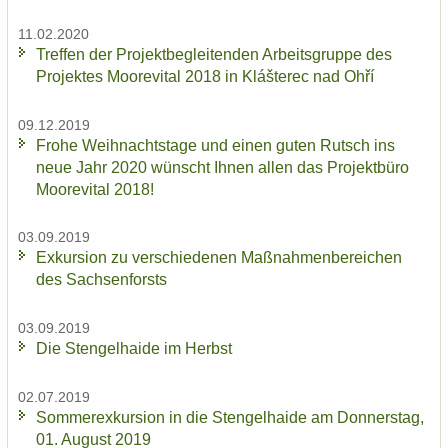
11.02.2020
Tref­fen der Pro­jekt­be­glei­ten­den Ar­beits­grup­pe des
Pro­jek­tes Moo­re­vi­tal 2018 in Klášterec nad Ohří
09.12.2019
Frohe Weih­nachts­ta­ge und einen guten Rutsch ins
neue Jahr 2020 wünscht Ihnen allen das Pro­jekt­bü­ro
Moo­re­vi­tal 2018!
03.09.2019
Ex­kur­si­on zu ver­schie­de­nen Maß­nah­men­be­rei­chen
des Sach­sen­forsts
03.09.2019
Die Sten­gel­hai­de im Herbst
02.07.2019
Som­mer­ex­kur­si­on in die Sten­gel­hai­de am Don­ners­tag,
01. Au­gust 2019