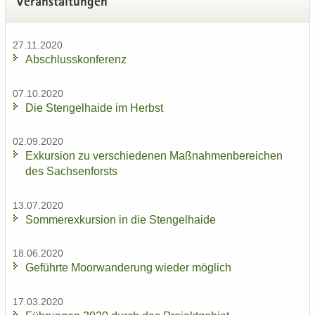
Ver­an­stal­tun­gen
27.11.2020
Ab­schluss­kon­fe­renz
07.10.2020
Die Sten­gel­hai­de im Herbst
02.09.2020
Ex­kur­si­on zu ver­schie­de­nen Maß­nah­men­be­rei­chen
des Sach­sen­forsts
13.07.2020
Som­mer­ex­kur­si­on in die Sten­gel­hai­de
18.06.2020
Ge­führ­te Moor­wan­de­rung wie­der mög­lich
17.03.2020