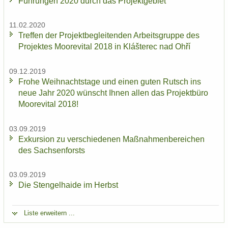
Füh­run­gen 2020 durch das Pro­jekt­ge­biet
11.02.2020
Tref­fen der Pro­jekt­be­glei­ten­den Ar­beits­grup­pe des
Pro­jek­tes Moo­re­vi­tal 2018 in Klášterec nad Ohří
09.12.2019
Frohe Weih­nachts­ta­ge und einen guten Rutsch ins
neue Jahr 2020 wünscht Ihnen allen das Pro­jekt­bü­ro
Moo­re­vi­tal 2018!
03.09.2019
Ex­kur­si­on zu ver­schie­de­nen Maß­nah­men­be­rei­chen
des Sach­sen­forsts
03.09.2019
Die Sten­gel­hai­de im Herbst
Liste er­wei­tern ...