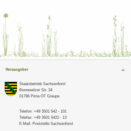
Herausgeber
Staats­be­trieb Sach­sen­forst
Bon­ne­wit­zer Str. 34
01796 Pirna OT Grau­pa
Te­le­fon: +49 3501 542 - 101
Te­le­fax: +49 3501 5422 - 13
E-​Mail:
Post­stel­le Sach­sen­forst