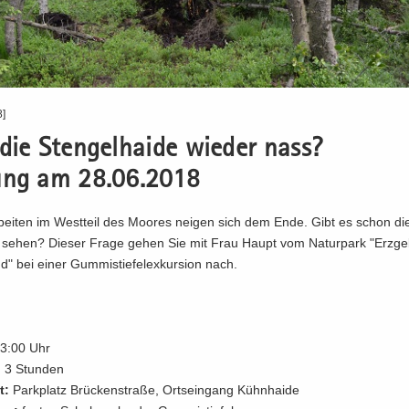
8]
die Sten­gel­hai­de wie­der nass?
ung am 28.06.2018
­bei­ten im West­teil des Moo­res nei­gen sich dem Ende. Gibt es schon die
zu sehen? Die­ser Frage gehen Sie mit Frau Haupt vom Na­tur­park "Erz­ge­
d" bei einer Gum­mi­stie­fel­ex­kur­si­on nach.
3:00 Uhr
. 3 Stun­den
t:
Park­platz Brü­cken­stra­ße, Orts­ein­gang Kühn­hai­de