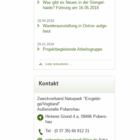
Was gibt es Neues in der Sten­gel­
hai­de? Füh­rung am 16.05.2018
18.04.2018
Wan­der­aus­stel­lung in Ost­rov auf­ge­
baut
29.01.2018
Pro­jekt­be­glei­ten­de Ar­beits­grup­pe
Liste re­du­zie­ren ...
Kon­takt
Zweck­ver­band Na­tur­park "Erz­ge­bir­
ge/Vogt­land"
Au­ßen­stel­le Pobers­hau
Hin­te­rer Grund 4 a, 09496 Pobers­
hau
Tel.: (0 37 35) 66 812 21
pobers­hau.na­tur­park@tira.de
Anke