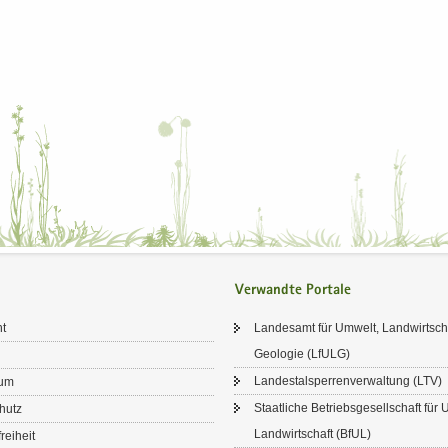
Verwandte Portale
ht
Lan­des­amt für Um­welt, Land­wirt­sc
Geo­lo­gie (LfULG)
Lan­des­tal­sper­ren­ver­wal­tung (LTV)
sum
Staat­li­che Be­triebs­ge­sell­schaft fü
chutz
Land­wirt­schaft (BfUL)
frei­heit