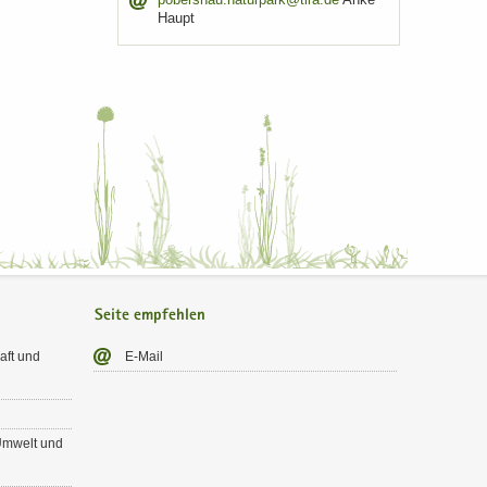
Haupt
Seite empfehlen
haft und
E-​Mail
r Um­welt und