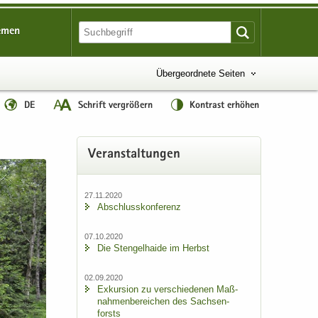
emen
Übergeordnete Seiten
DE
Schrift vergrößern
Kontrast erhöhen
Ver­an­stal­tun­gen
27.11.2020
Ab­schluss­kon­fe­renz
07.10.2020
Die Sten­gel­hai­de im Herbst
02.09.2020
Ex­kur­si­on zu ver­schie­de­nen Maß­
nah­men­be­rei­chen des Sach­sen­
forsts