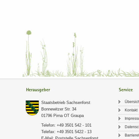
Herausgeber
Service
Über­sic
Staats­be­trieb Sach­sen­forst
Bon­ne­wit­zer Str. 34
Kon­takt
01796 Pirna OT Grau­pa
Im­pres­
Te­le­fon: +49 3501 542 - 101
Da­ten­s
Te­le­fax: +49 3501 5422 - 13
Bar­rie­re­
E-​Mail:
Post­stel­le Sach­sen­forst