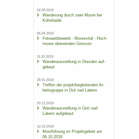
02.05.2019
Wan­de­rung durch zwei Moore bei
Kühn­hai­de
05.04.2019
Fo­to­wett­be­werb - Moo­re­vi­tal - Hoch­
moo­re über­win­den Gren­zen
11.02.2019
Wan­der­aus­stel­lung in Dres­den auf­
ge­baut
25.01.2019
Tref­fen der pro­jekt­be­glei­ten­den Ar­
beits­grup­pe in Ústi nad Labem
03.12.2018
Wan­der­aus­stel­lung in Ústí nad
Labem auf­ge­baut
12.10.2018
Moor­füh­rung im Pro­jekt­ge­biet am
06.10.2018