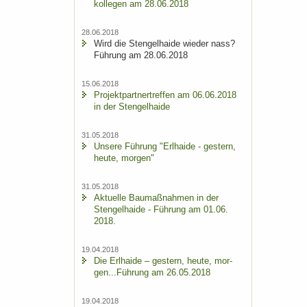
kol­le­gen am 28.06.2018
28.06.2018
Wird die Sten­gel­hai­de wie­der nass?
Füh­rung am 28.06.2018
15.06.2018
Pro­jekt­part­ner­tref­fen am 06.06.2018
in der Sten­gel­hai­de
31.05.2018
Un­se­re Füh­rung "Erl­hai­de - ges­tern,
heute, mor­gen"
31.05.2018
Ak­tu­el­le Bau­maß­nah­men in der
Sten­gel­hai­de - Füh­rung am 01.06.
2018.
19.04.2018
Die Erl­hai­de – ges­tern, heute, mor­
gen...Füh­rung am 26.05.2018
19.04.2018