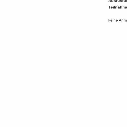
Aus­rüs­t
Teil­nah­m
keine An­me