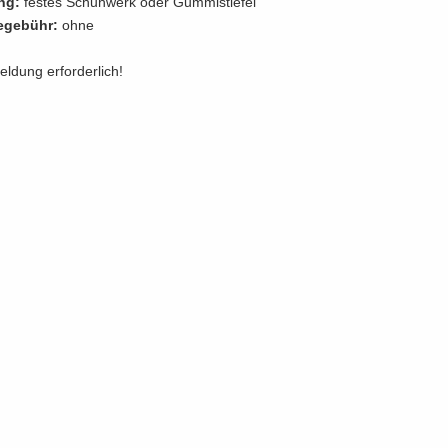
ung:
fes­tes Schuh­werk oder Gum­mi­stie­fel
e­ge­bühr:
ohne
l­dung er­for­der­lich!