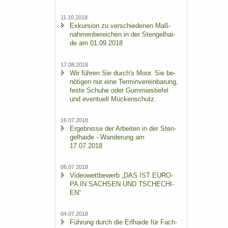
11.10.2018
Ex­kur­si­on zu ver­schie­de­nen Maß­
nah­men­be­rei­chen in der Sten­gel­hai­
de am 01.09.2018
17.08.2018
Wir füh­ren Sie durch's Moor. Sie be­
nö­ti­gen nur eine Ter­min­ver­ein­ba­rung,
feste Schu­he oder Gum­mi­e­stie­fel
und even­tu­ell Mü­cken­schutz.
16.07.2018
Er­geb­nis­se der Ar­bei­ten in der Sten­
gel­hai­de - Wan­de­rung am
17.07.2018
06.07.2018
Vi­deo­wett­be­werb „DAS IST EU­RO­
PA IN SACH­SEN UND TSCHE­CHI­
EN“
04.07.2018
Füh­rung durch die Erl­hai­de für Fach­