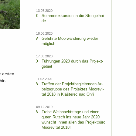
13.07.2020
Som­mer­ex­kur­si­on in die Sten­gel­hai­
de
18.06.2020
Ge­führ­te Moor­wan­de­rung wie­der
mög­lich
17.03.2020
Füh­run­gen 2020 durch das Pro­jekt­
ge­biet
 ers­ten
11.02.2020
bir­
Tref­fen der Pro­jekt­be­glei­ten­den Ar­
beits­grup­pe des Pro­jek­tes Moo­re­vi­
tal 2018 in Klášterec nad Ohří
09.12.2019
Frohe Weih­nachts­ta­ge und einen
guten Rutsch ins neue Jahr 2020
wünscht Ihnen allen das Pro­jekt­bü­ro
Moo­re­vi­tal 2018!