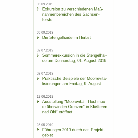
03.09.2019
Ex­kur­si­on zu ver­schie­de­nen Maß­
nah­men­be­rei­chen des Sach­sen­
forsts
03.09.2019
Die Sten­gel­hai­de im Herbst
02.07.2019
Som­mer­ex­kur­si­on in die Sten­gel­hai­
de am Don­ners­tag, 01. Au­gust 2019
02.07.2019
Prak­ti­sche Bei­spie­le der Moor­re­vi­ta­
li­sie­run­gen am Frei­tag, 9. Au­gust
12.06.2019
Aus­stel­lung "Moo­re­vi­tal - Hoch­moo­
re über­win­den Gren­zen" in Klášterec
nad Ohří er­öff­net
23.05.2019
Füh­run­gen 2019 durch das Pro­jekt­
ge­biet